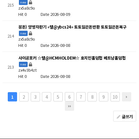
new
215
zx5a8c9o
Hit 0
Date 2026-08-09
꽁돈) 양방자판기 «텔@ybcs24» 토토잃은돈반환 토토잃은돈복구
new
214
zx5a8c9o
Hit 0
Date 2026-08-08
사이공포커 ☆텔@HCMHOLDEM☆ 호치민홀덤펍 베트남홀덤펍
new
213
zx4v3b4zt
Hit 0
Date 2026-08-08
2
3
4
5
6
7
8
9
10
1
글쓰기