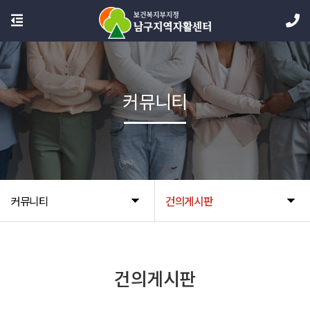
커뮤니티
커뮤니티
건의게시판
건의게시판